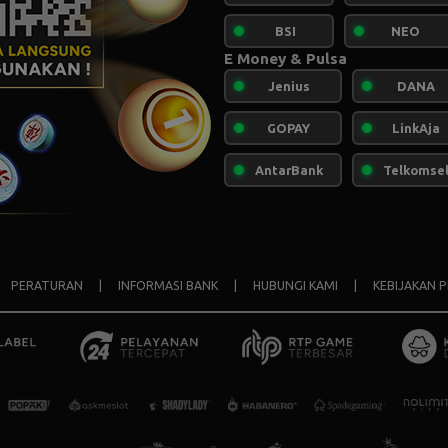
BSI
NEO
E Money & Pulsa
Jenius
DANA
GOPAY
LinkAja
AntarBank
Telkomsel
PERATURAN
|
INFORMASI BANK
|
HUBUNGI KAMI
|
KEBIJAKAN P