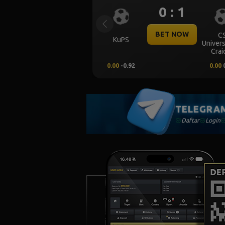
0 : 0
Previous
BET NOW
Red Bull
Pafo
Salzburg
0.75
0.55
-0.75
TELEGRA
Daftar
Login