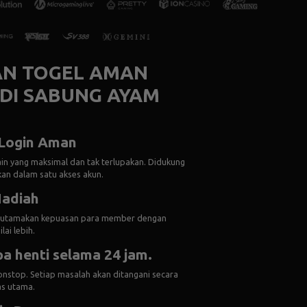
DAN TOGEL AMAN
UDI SABUNG AYAM
Login Aman
in yang maksimal dan tak terlupakan. Didukung
kan dalam satu akses akun.
Hadiah
engutamakan kepuasan para member dengan
ai lebih.
henti selama 24 jam.
nstop. Setiap masalah akan ditangani secara
as utama.
ris Dana