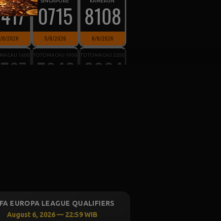
RUSALEM
SINGAPORE
KAMERUN
417
0715
8108
/8/2026
5/8/2026
6/8/2026
MACAU 1600
TOTOMACAU 1900
TOTOMACAU 2200
597
5843
3064
6/8/2026
6/8/2026
6/8/2026
FA EUROPA LEAGUE QUALIFIERS
August 7, 2026 — 00:00 WIB