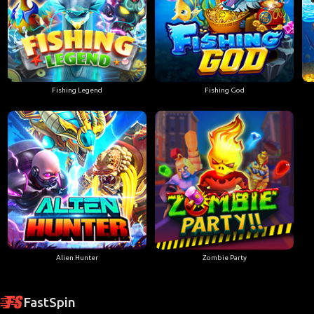
Fishing Legend
Fishing God
Alien Hunter
Zombie Party
FastSpin