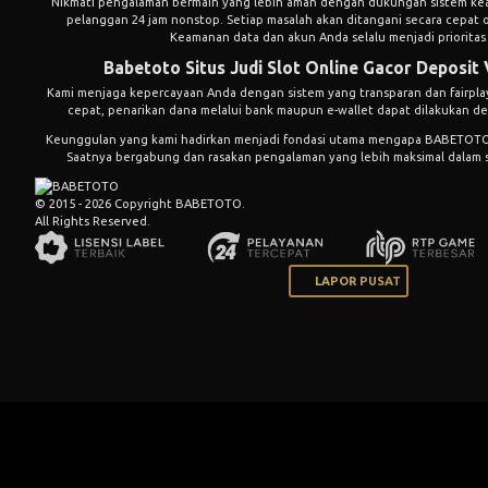
Nikmati pengalaman bermain yang lebih aman dengan dukungan sistem ke
pelanggan 24 jam nonstop. Setiap masalah akan ditangani secara cepat o
Keamanan data dan akun Anda selalu menjadi prioritas
Babetoto Situs Judi Slot Online Gacor Deposit 
Kami menjaga kepercayaan Anda dengan sistem yang transparan dan fairplay
cepat, penarikan dana melalui bank maupun e-wallet dapat dilakukan den
Keunggulan yang kami hadirkan menjadi fondasi utama mengapa BABETOTO l
Saatnya bergabung dan rasakan pengalaman yang lebih maksimal dalam s
© 2015 - 2026 Copyright BABETOTO.
All Rights Reserved.
LAPOR PUSAT