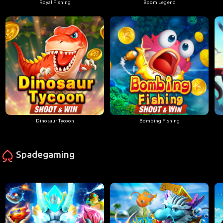
Royal Fishing
Boom Legend
Dinosaur Tycoon
Bombing Fishing
Spadegaming