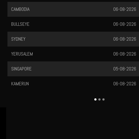
MALAYSIA
06-08-2026
TOTOMACAU 0000
06-08-2026
TOTOMACAU 1300
06-08-2026
TOTOMACAU 1600
06-08-2026
TOTOMACAU 1900
06-08-2026
TOTOMACAU 2200
05-08-2026