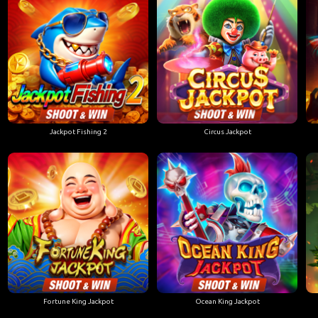
Jackpot Fishing 2
Circus Jackpot
Fortune King Jackpot
Ocean King Jackpot