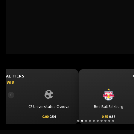
UEFA EUROPA LEAGUE QUALIFIERS
August 7, 2026 — 00:00 WIB
0 : 0
Previous
BET NOW
Red Bull Salzburg
0.75
0.57