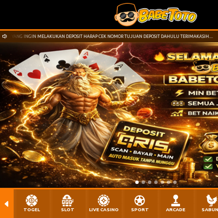
IN MELAKUKAN DEPOSIT HARAP CEK NOMOR TUJUAN DEPOSIT DAHULU TERIMAKASIH....
TOGEL
SLOT
LIVE CASINO
SPORT
ARCADE
SABU