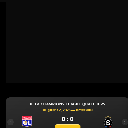
GUE QUALIFIERS
UEFA CHAMPIONS LEAGU
— 02:00 WIB
August 12, 2026 — 
0 : 0
Previous
Ne