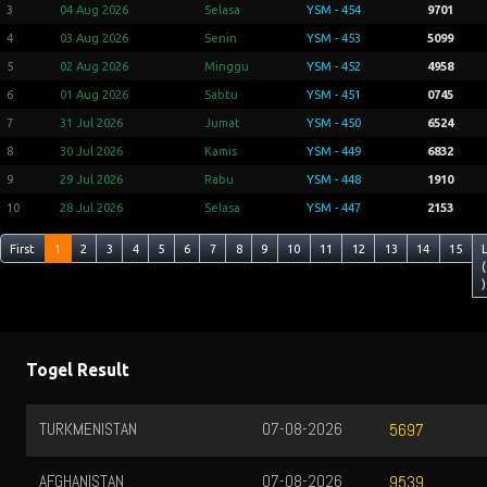
3
04 Aug 2026
Selasa
YSM - 454
9701
4
03 Aug 2026
Senin
YSM - 453
5099
5
02 Aug 2026
Minggu
YSM - 452
4958
6
01 Aug 2026
Sabtu
YSM - 451
0745
7
31 Jul 2026
Jumat
YSM - 450
6524
8
30 Jul 2026
Kamis
YSM - 449
6832
9
29 Jul 2026
Rabu
YSM - 448
1910
10
28 Jul 2026
Selasa
YSM - 447
2153
First
1
2
3
4
5
6
7
8
9
10
11
12
13
14
15
(
)
Togel Result
TURKMENISTAN
07-08-2026
5697
AFGHANISTAN
07-08-2026
9539