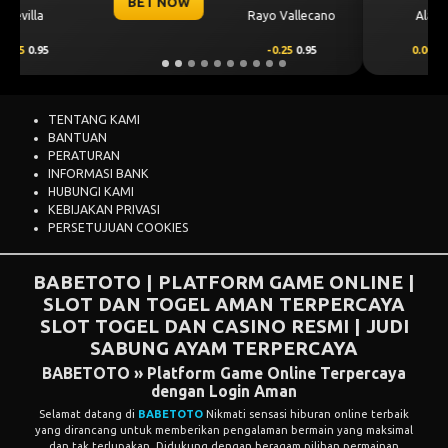
BET NOW
Alaves
Getafe
0.00
0.62
0.00
-0.72
TENTANG KAMI
BANTUAN
PERATURAN
INFORMASI BANK
HUBUNGI KAMI
KEBIJAKAN PRIVASI
PERSETUJUAN COOKIES
BABETOTO | PLATFORM GAME ONLINE |
SLOT DAN TOGEL AMAN TERPERCAYA
SLOT
TOGEL DAN CASINO RESMI | JUDI
SABUNG AYAM TERPERCAYA
BABETOTO » Platform Game Online Terpercaya
dengan Login Aman
Selamat datang di
BABETOTO
Nikmati sensasi hiburan online terbaik
yang dirancang untuk memberikan pengalaman bermain yang maksimal
dan tak terlupakan. Didukung dengan beragam pilihan permainan