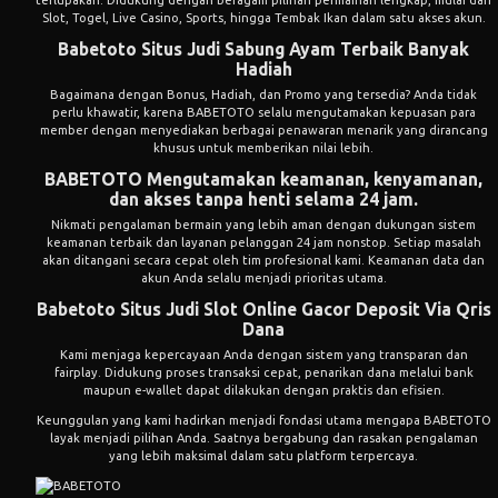
terlupakan. Didukung dengan beragam pilihan permainan lengkap, mulai dari
Slot, Togel, Live Casino, Sports, hingga Tembak Ikan dalam satu akses akun.
Babetoto Situs Judi Sabung Ayam Terbaik Banyak
Hadiah
Bagaimana dengan Bonus, Hadiah, dan Promo yang tersedia? Anda tidak
perlu khawatir, karena BABETOTO selalu mengutamakan kepuasan para
member dengan menyediakan berbagai penawaran menarik yang dirancang
khusus untuk memberikan nilai lebih.
BABETOTO Mengutamakan keamanan, kenyamanan,
dan akses tanpa henti selama 24 jam.
Nikmati pengalaman bermain yang lebih aman dengan dukungan sistem
keamanan terbaik dan layanan pelanggan 24 jam nonstop. Setiap masalah
akan ditangani secara cepat oleh tim profesional kami. Keamanan data dan
akun Anda selalu menjadi prioritas utama.
Babetoto Situs Judi Slot Online Gacor Deposit Via Qris
Dana
Kami menjaga kepercayaan Anda dengan sistem yang transparan dan
fairplay. Didukung proses transaksi cepat, penarikan dana melalui bank
maupun e-wallet dapat dilakukan dengan praktis dan efisien.
Keunggulan yang kami hadirkan menjadi fondasi utama mengapa BABETOTO
layak menjadi pilihan Anda. Saatnya bergabung dan rasakan pengalaman
yang lebih maksimal dalam satu platform terpercaya.