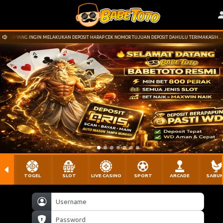
ER YANG INGIN MELAKUKAN DEPOSIT HARAP CEK NOMOR TUJUAN DEPOSIT DAHULU TERIMAKASIH....
TOGEL
SLOT
LIVE CASINO
SPORT
ARCADE
SABU