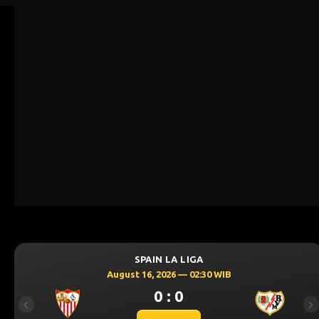
PAIN LA LIGA
SP
16, 2026 — 02:30 WIB
August 16
0 : 0
Previous
Ne