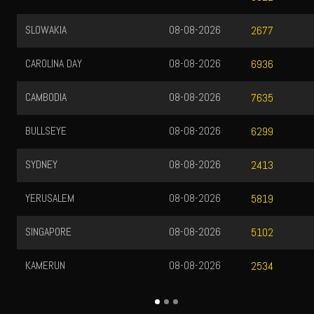
SLOWAKIA
08-08-2026
2677
CAROLINA DAY
08-08-2026
6936
CAMBODIA
08-08-2026
7635
BULLSEYE
08-08-2026
6299
SYDNEY
08-08-2026
2413
YERUSALEM
08-08-2026
5819
SINGAPORE
08-08-2026
5102
KAMERUN
08-08-2026
2534