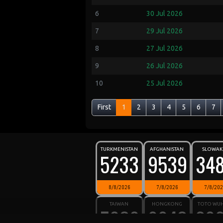
6
30 Jul 2026
7
29 Jul 2026
8
27 Jul 2026
9
26 Jul 2026
10
25 Jul 2026
First
1
2
3
4
5
6
7
TURKMENISTAN
AFGHANISTAN
SLOWAK
5233
9539
34
8/8/2026
7/8/2026
7/8/20
TAIWAN
HONGKONG
TOTO WU
5838
9943
69