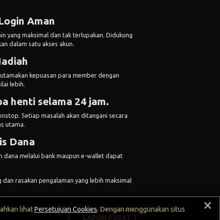
Login Aman
in yang maksimal dan tak terlupakan. Didukung
kan dalam satu akses akun.
Hadiah
engutamakan kepuasan para member dengan
ai lebih.
henti selama 24 jam.
nstop. Setiap masalah akan ditangani secara
as utama.
ris Dana
an dana melalui bank maupun e-wallet dapat
 dan rasakan pengalaman yang lebih maksimal
×
ahkan lihat
Persetujuan Cookies
. Dengan menggunakan situs