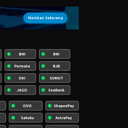
Mainkan Sekarang
BNI
BRI
Permata
BJB
DKI
SUMUT
JAGO
SeaBank
OVO
ShopeePay
Three
Sakuku
AstraPay