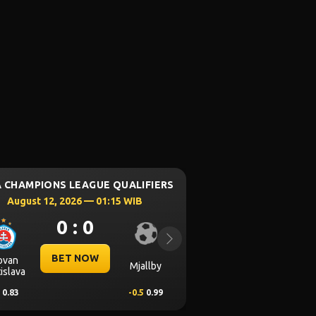
7/8/2026
7/8/2026
7/8/2026
E-FOOTBALL F24 ELITE CLUB FRIENDLY
August 8, 2026 — 00:15 WIB
0 : 0
Next
BET NOW
e-Feyenoord
e-Barcelona
e
0.00
0.00
0.00
0.00
5