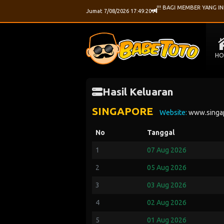
WELCOME !!! BAGI MEMBER YANG INGIN
Jumat 7/08/2026 17:49:21
HO
Hasil Keluaran
SINGAPORE
Website:
www.singa
No
Tanggal
1
07 Aug 2026
2
05 Aug 2026
3
03 Aug 2026
4
02 Aug 2026
5
01 Aug 2026