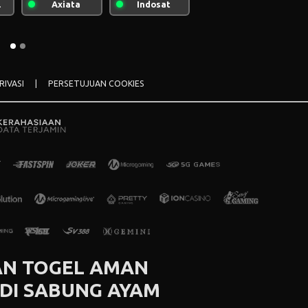
l
Axiata
Indosat
RIVASI
|
PERSETUJUAN COOKIES
DAN TOGEL AMAN
UDI SABUNG AYAM