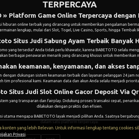
TERPERCAYA
» Platform Game Online Terpercaya dengan 
i hiburan online terbaik yang dirancang untuk memberikan pengalaman berma
rmainan lengkap, mulai dari Slot, Togel, Live Casino, Sports, hingga Tembak I
oto Situs Judi Sabung Ayam Terbaik Banyak 
omo yang tersedia? Anda tidak perlu khawatir, karena BABETOTO selalu m
kan berbagai penawaran menarik yang dirancang khusus untuk memberikan nil
an keamanan, kenyamanan, dan akses tanpa 
 dengan dukungan sistem keamanan terbaik dan layanan pelanggan 24 jam no
eh tim profesional kami. Keamanan data dan akun Anda selalu menjadi priorit
o Situs Judi Slot Online Gacor Deposit Via Q
em yang transparan dan fairplay. Didukung proses transaksi cepat, penarik
dilakukan dengan praktis dan efisien.
asi utama mengapa BABETOTO layak menjadi pilihan Anda. Saatnya bergabung
dalam satu platform terpercaya.
 konten yang lebih Relevan. Untuk informasi lengkap tentang cookies sil
ijakan Privasi
.