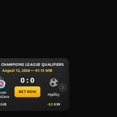
6/8/2026
6/8/2026
6/8/2026
FOOTBALL F24 INTERNATIONAL
FRIENDLY
August 7, 2026 — 12:45 WIB
1 : 0
Next
BET NOW
rance
e-England
0
0.73
0.00
-0.97