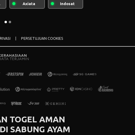
RIVASI
|
PERSETUJUAN COOKIES
DAN TOGEL AMAN
UDI SABUNG AYAM