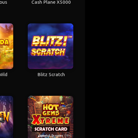
ious
Cash Plane X5000
ild
Blitz Scratch