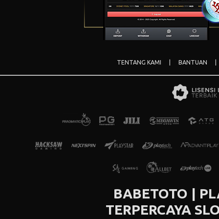
AntarBank
Telkomsel
TENTANG KAMI
|
BANTUAN
|
BABETOTO | PL
TERPERCAYA
SL