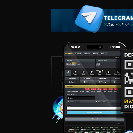
TELEGRA
Daftar
Login
Jenius
DANA
GOPAY
LinkAja