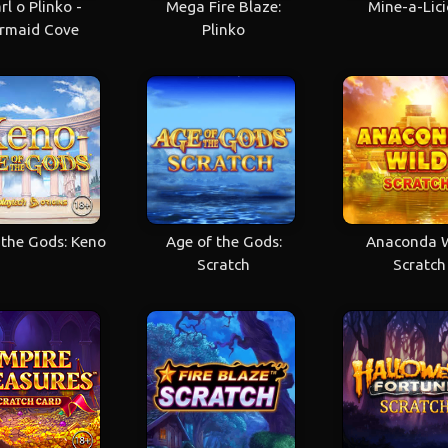
rl o Plinko -
Mega Fire Blaze:
Mine-a-Lic
rmaid Cove
Plinko
 the Gods: Keno
Age of the Gods:
Anaconda W
Scratch
Scratch