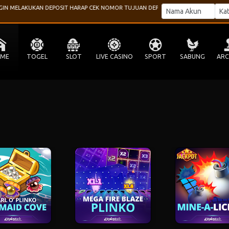
ELAKUKAN DEPOSIT HARAP CEK NOMOR TUJUAN DEPOSIT DAHULU TERIMAKASIH....
ME
TOGEL
SLOT
LIVE CASINO
SPORT
SABUNG
ARC