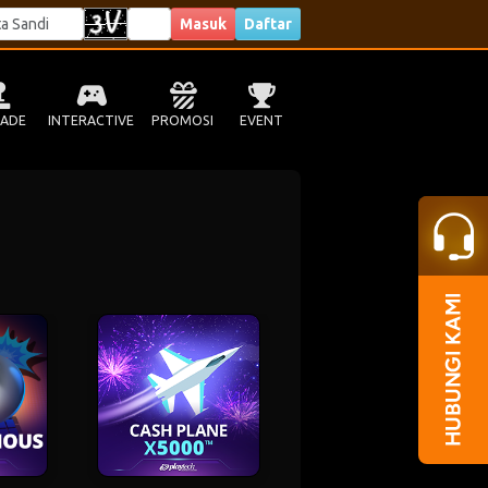
WELCOME !!! BAGI MEMBER YANG INGIN MELAKUKAN DEPOSIT HARAP CE
Masuk
Daftar
ADE
INTERACTIVE
PROMOSI
EVENT