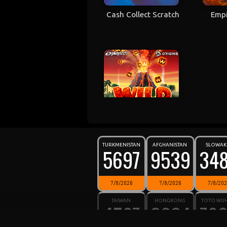
Cash Collect Scratch
Empi
Wild Lava Scratch
TURKMENISTAN
AFGHANISTAN
SLOWAK
5697
9539
34
7/8/2026
7/8/2026
7/8/20
TAIWAN
HONGKONG
TOTO WU
4587
3634
70