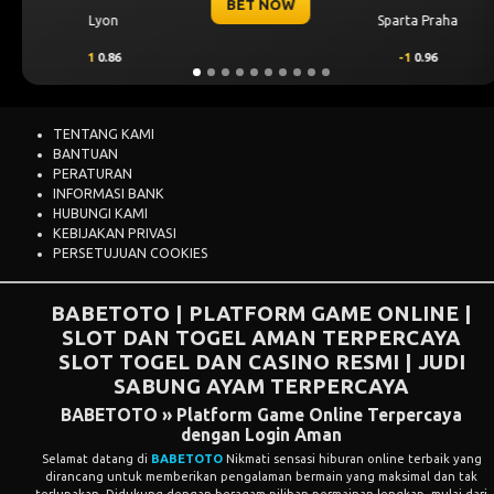
 NOW
BET N
Sparta Praha
SK Sturm Graz
-1
0.96
-0.5
0.95
TENTANG KAMI
BANTUAN
PERATURAN
INFORMASI BANK
HUBUNGI KAMI
KEBIJAKAN PRIVASI
PERSETUJUAN COOKIES
BABETOTO | PLATFORM GAME ONLINE |
SLOT DAN TOGEL AMAN TERPERCAYA
SLOT
TOGEL DAN CASINO RESMI | JUDI
SABUNG AYAM TERPERCAYA
BABETOTO » Platform Game Online Terpercaya
dengan Login Aman
Selamat datang di
BABETOTO
Nikmati sensasi hiburan online terbaik yang
dirancang untuk memberikan pengalaman bermain yang maksimal dan tak