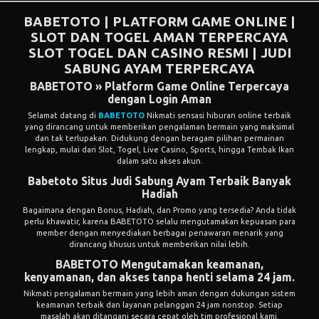
BABETOTO | PLATFORM GAME ONLINE |
SLOT DAN TOGEL AMAN TERPERCAYA
SLOT
TOGEL DAN CASINO RESMI | JUDI
SABUNG AYAM TERPERCAYA
BABETOTO » Platform Game Online Terpercaya
dengan Login Aman
Selamat datang di
BABETOTO
Nikmati sensasi hiburan online terbaik
yang dirancang untuk memberikan pengalaman bermain yang maksimal
dan tak terlupakan. Didukung dengan beragam pilihan permainan
lengkap, mulai dari Slot, Togel, Live Casino, Sports, hingga Tembak Ikan
dalam satu akses akun.
Babetoto Situs Judi Sabung Ayam Terbaik Banyak
Hadiah
Bagaimana dengan Bonus, Hadiah, dan Promo yang tersedia? Anda tidak
perlu khawatir, karena BABETOTO selalu mengutamakan kepuasan para
member dengan menyediakan berbagai penawaran menarik yang
dirancang khusus untuk memberikan nilai lebih.
BABETOTO Mengutamakan keamanan,
kenyamanan, dan akses tanpa henti selama 24 jam.
Nikmati pengalaman bermain yang lebih aman dengan dukungan sistem
keamanan terbaik dan layanan pelanggan 24 jam nonstop. Setiap
masalah akan ditangani secara cepat oleh tim profesional kami.