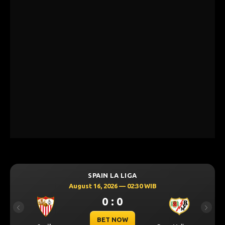
SPAIN LA LIGA
August 16, 2026 — 02:30 WIB
Augu
0 : 0
Previous
Next
BET NOW