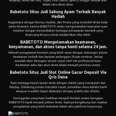
lengkap, mulai dari Slot, Togel, Live Casino, Sports, hingga Tembak Ikan
dalam satu akses akun.
Babetoto Situs Judi Sabung Ayam Terbaik Banyak
Hadiah
Bagaimana dengan Bonus, Hadiah, dan Promo yang tersedia? Anda tidak
perlu khawatir, karena BABETOTO selalu mengutamakan kepuasan para
member dengan menyediakan berbagai penawaran menarik yang
dirancang khusus untuk memberikan nilai lebih.
BABETOTO Mengutamakan keamanan,
kenyamanan, dan akses tanpa henti selama 24 jam.
Nikmati pengalaman bermain yang lebih aman dengan dukungan sistem
keamanan terbaik dan layanan pelanggan 24 jam nonstop. Setiap
masalah akan ditangani secara cepat oleh tim profesional kami.
Keamanan data dan akun Anda selalu menjadi prioritas utama.
Babetoto Situs Judi Slot Online Gacor Deposit Via
Qris Dana
Kami menjaga kepercayaan Anda dengan sistem yang transparan dan
fairplay. Didukung proses transaksi cepat, penarikan dana melalui bank
maupun e-wallet dapat dilakukan dengan praktis dan efisien.
Keunggulan yang kami hadirkan menjadi fondasi utama mengapa
BABETOTO layak menjadi pilihan Anda. Saatnya bergabung dan rasakan
pengalaman yang lebih maksimal dalam satu platform terpercaya.